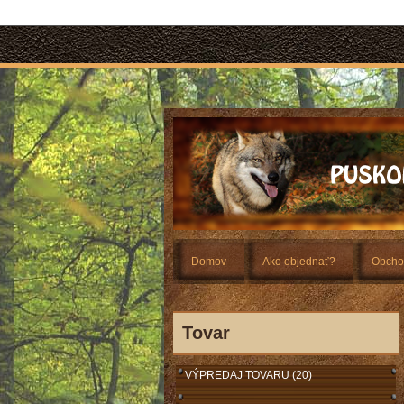
Domov
Ako objednať?
Obcho
Tovar
VÝPREDAJ TOVARU (20)