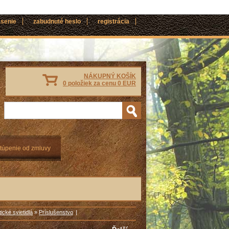
ásenie
zabudnuté heslo
registrácia
NÁKUPNÝ KOŠÍK
0 položiek za cenu 0 EUR
túpenie od zmluvy
ické svietidlá
»
Príslušenstvo
|