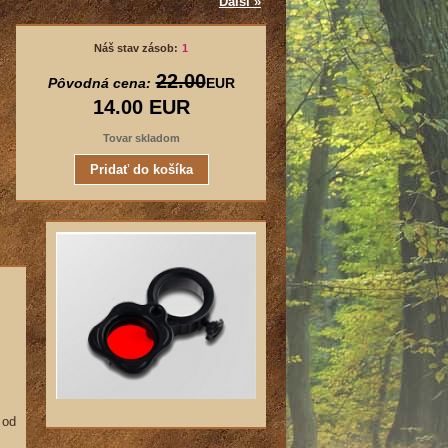
Ďalší »
Náš stav zásob:
1
22.00
Pôvodná cena:
EUR
14.00
EUR
Tovar skladom
 od