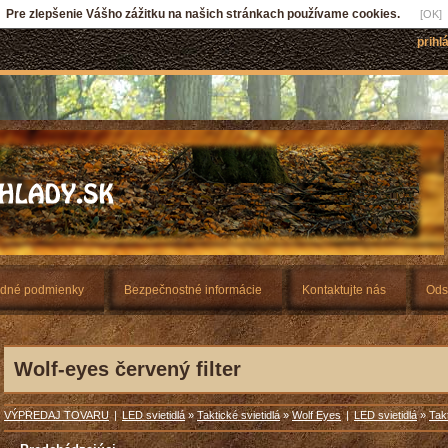
Pre zlepšenie Vášho zážitku na našich stránkach používame cookies.
[OK]
prihl
dné podmienky
Bezpečnostné informácie
Kontaktujte nás
Ods
Wolf-eyes červený filter
VÝPREDAJ TOVARU
|
LED svietidlá
»
Taktické svietidlá
»
Wolf Eyes
|
LED svietidlá
»
Takt