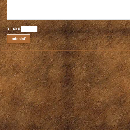
3
+
40
=