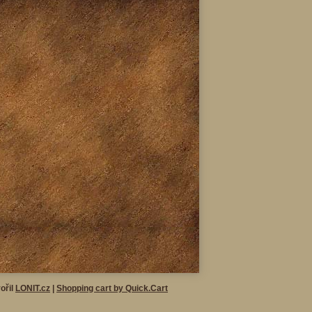
ořil
LONIT.cz
|
Shopping cart by Quick.Cart