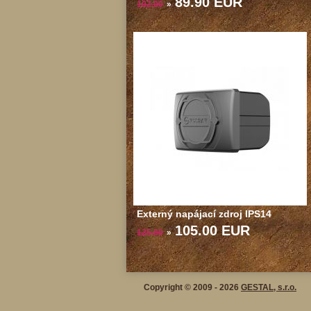
89.90 EUR
102.00
»
Externý napájací zdroj IPS14
105.00 EUR
125.00
»
Copyright © 2009 - 2026
GESTAL, s.r.o.