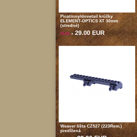
Picatinny/dovetail krúžky
ELEMENT-OPTICS XT 30mm
(stredné)
29.00 EUR
35.00
»
Weaver lišta CZ527 (223Rem.)
predĺžená