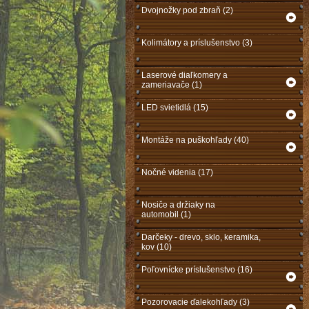
Dvojnožky pod zbraň (2)
Kolimátory a príslušenstvo (3)
Laserové diaľkomery a
zameriavače (1)
LED svietidlá (15)
Montáže na puškohľady (40)
Nočné videnia (17)
Nosiče a držiaky na
automobil (1)
Darčeky - drevo, sklo, keramika,
kov (10)
Poľovnícke príslušenstvo (16)
Pozorovacie ďalekohľady (3)