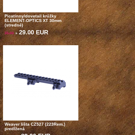
Picatinny/dovetail krúžky
ELEMENT-OPTICS XT 30mm
(stredné)
29.00 EUR
35.00
»
Weaver lišta CZ527 (223Rem.)
predĺžená