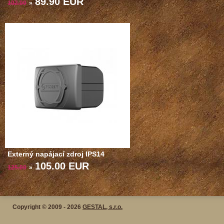
89.90 EUR
102.00
»
Externý napájací zdroj IPS14
105.00 EUR
125.00
»
Copyright © 2009 - 2026
GESTAL, s.r.o.