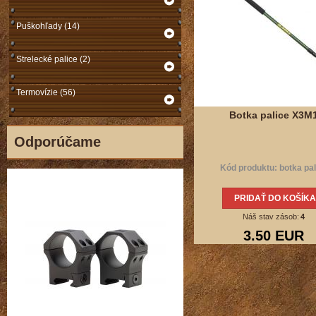
Puškohľady (14)
Strelecké palice (2)
Termovízie (56)
Botka palice X3M
Odporúčame
Kód produktu: botka pal
PRIDAŤ DO KOŠÍKA
Náš stav zásob:
4
3.50 EUR