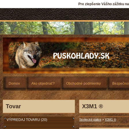
Pre zlepšenie Vášho zážitku n
Domov
Ako objednať?
Obchodné podmienky
Bezpečnos
Tovar
X3M1 ®
VÝPREDAJ TOVARU (20)
Strelecké palice
»
X3M1 ®