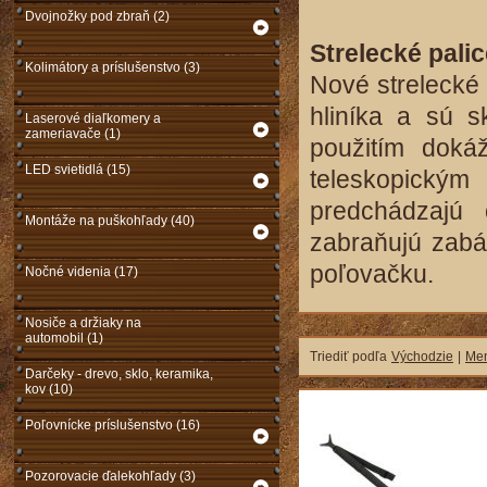
Dvojnožky pod zbraň (2)
Strelecké pali
Kolimátory a príslušenstvo (3)
Nové strelecké
hliníka a sú 
Laserové diaľkomery a
zameriavače (1)
použitím doká
LED svietidlá (15)
teleskopickým
predchádzajú
Montáže na puškohľady (40)
zabraňujú zabá
poľovačku.
Nočné videnia (17)
Nosiče a držiaky na
automobil (1)
Triediť podľa
Východzie
|
Me
Darčeky - drevo, sklo, keramika,
kov (10)
Poľovnícke príslušenstvo (16)
Pozorovacie ďalekohľady (3)