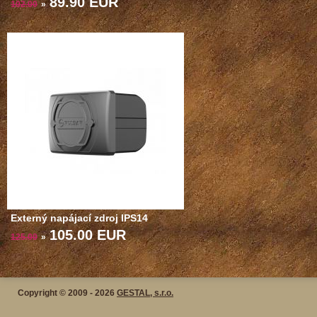
89.90 EUR
102.00
»
Externý napájací zdroj IPS14
105.00 EUR
125.00
»
Copyright © 2009 - 2026
GESTAL, s.r.o.