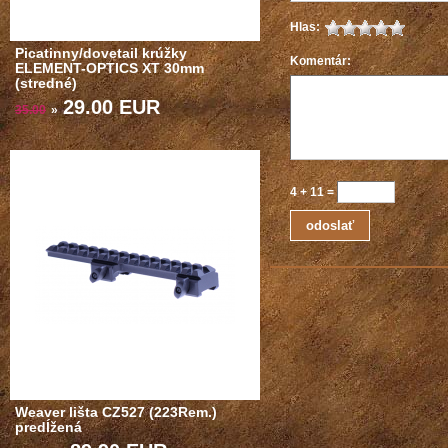
Hlas:
Picatinny/dovetail krúžky
Komentár:
ELEMENT-OPTICS XT 30mm
(stredné)
29.00 EUR
35.00
»
4
+
11
=
Weaver lišta CZ527 (223Rem.)
predĺžená