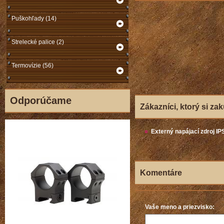
Puškohľady (14)
Strelecké palice (2)
Termovízie (56)
Odporúčame
Zákazníci, ktorý si zakú
Externý napájací zdroj IP
Komentáre
Vaše meno a priezvisko: