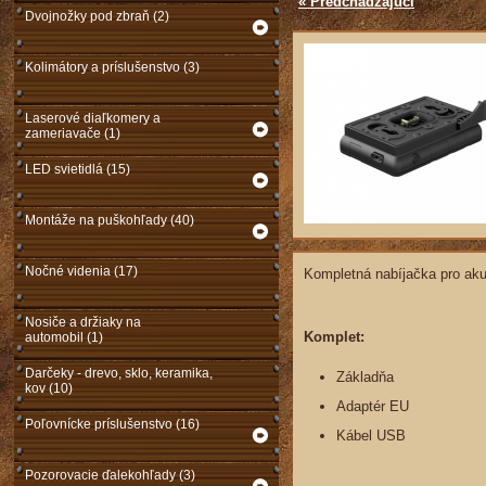
« Predchádzajúci
Dvojnožky pod zbraň (2)
Kolimátory a príslušenstvo (3)
Laserové diaľkomery a
zameriavače (1)
LED svietidlá (15)
Montáže na puškohľady (40)
Nočné videnia (17)
Kompletná nabíjačka pro aku
Nosiče a držiaky na
Komplet:
automobil (1)
Darčeky - drevo, sklo, keramika,
Základňa
kov (10)
Adaptér EU
Poľovnícke príslušenstvo (16)
Kábel USB
Pozorovacie ďalekohľady (3)