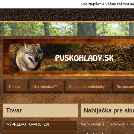
Pre zlepšenie Vášho zážitku n
Domov
Ako objednať?
Obchodné podmienky
Bezpečnos
Tovar
Nabíjačka pre ak
VÝPREDAJ TOVARU (20)
Nočné videnia
|
|
Termovízie
|
Te