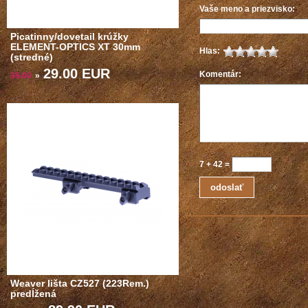
Vaše meno a priezvisko:
Picatinny/dovetail krúžky
ELEMENT-OPTICS XT 30mm
Hlas:
(stredné)
29.00 EUR
Komentár:
35.00
»
7
+
42
=
Weaver lišta CZ527 (223Rem.)
predĺžená