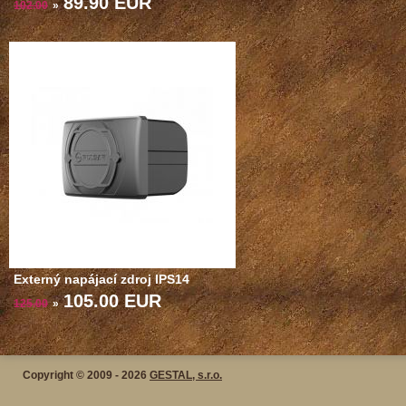
89.90 EUR
102.00
»
Externý napájací zdroj IPS14
105.00 EUR
125.00
»
Copyright © 2009 - 2026
GESTAL, s.r.o.