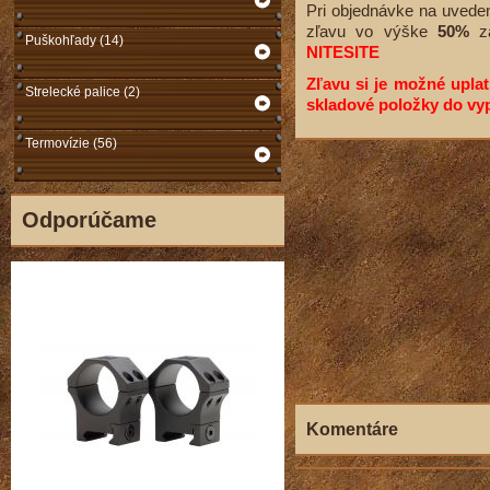
Pri objednávke na uveden
zľavu vo výške
50%
za
Puškohľady (14)
NITESITE
Zľavu si je možné uplat
Strelecké palice (2)
skladové položky do vy
Termovízie (56)
Odporúčame
Komentáre