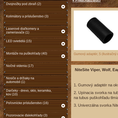
« Predchádzajúci
Dvojnožky pod zbraň (2)
Kolimátory a príslušenstvo (3)
Laserové diaľkomery a
zameriavače (1)
LED svietidlá (15)
Montáže na puškohľady (40)
Gumový adaptér, S (Ilustračný
Nočné videnia (17)
NiteSite Viper, Wolf, Ea
Nosiče a držiaky na
automobil (1)
1. Gumový adaptér na ok
Darčeky - drevo, sklo, keramika,
2. Upínacia svorka na t
kov (10)
na tubus puškohľadu tlmia
Poľovnícke príslušenstvo (16)
3. Univerzálna svorka Ni
Pozorovacie ďalekohľady (3)