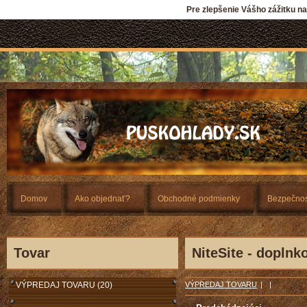
Pre zlepšenie Vášho zážitku n
Domov
Ako objednať?
Obchodné podmienky
Bezpečnos
Tovar
NiteSite - doplnk
VÝPREDAJ TOVARU (20)
VÝPREDAJ TOVARU
|
|