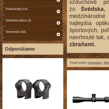
vzduchové pi
zo
Švédska,
Puškohľady (14)
medzinárodné 
Strelecké palice (2)
najlepšia opt
športových, po
Termovízie (56)
navrhnuté tak, 
zbraňami.
Odporúčame
Triediť podľa
Východzie
|
Me