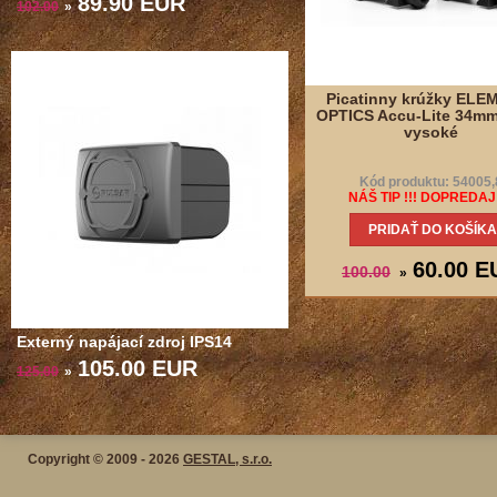
89.90 EUR
102.00
»
Picatinny krúžky ELE
OPTICS Accu-Lite 34mm,
vysoké
Kód produktu: 54005,
NÁŠ TIP !!! DOPREDAJ 
PRIDAŤ DO KOŠÍKA
60.00 E
100.00
»
Externý napájací zdroj IPS14
105.00 EUR
125.00
»
Copyright © 2009 - 2026
GESTAL, s.r.o.