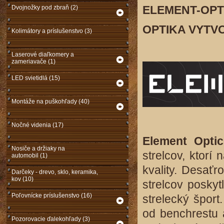
ELEMENT-OPTIC
Dvojnožky pod zbraň (2)
OPTIKA VYTV
Kolimátory a príslušenstvo (3)
Laserové diaľkomery a
zameriavače (1)
LED svietidlá (15)
Montáže na puškohľady (40)
Nočné videnia (17)
Element Optic
Nosiče a držiaky na
strelcov, ktorí
automobil (1)
kvality. Desaťr
Darčeky - drevo, sklo, keramika,
kov (10)
strelcov poskyt
Poľovnícke príslušenstvo (16)
strelecký šport
od benchrestu 
Pozorovacie ďalekohľady (3)