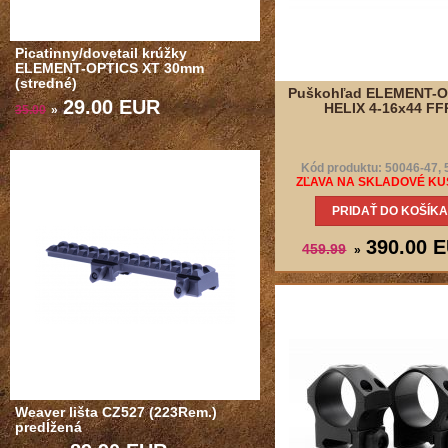
Picatinny/dovetail krúžky
ELEMENT-OPTICS XT 30mm
(stredné)
Puškohľad ELEMENT-O
29.00 EUR
HELIX 4-16x44 FF
35.00
»
Kód produktu: 50046-47, 
ZĽAVA NA SKLADOVÉ KUS
PRIDAŤ DO KOŠÍKA
390.00 
459.99
»
Weaver lišta CZ527 (223Rem.)
predĺžená