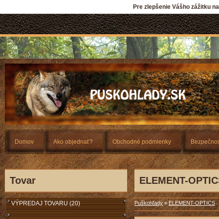
Pre zlepšenie Vášho zážitku n
Domov
Ako objednať?
Obchodné podmienky
Bezpečnos
Tovar
ELEMENT-OPTIC
VÝPREDAJ TOVARU (20)
Puškohľady
»
ELEMENT-OPTICS